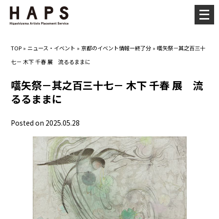
メ
ニ
ュ
TOP
»
ニュース・イベント
»
京都のイベント情報ー終了分
»
嚆矢祭－其之百三十
ー
七－ 木下 千春 展 流るるままに
を
開
嚆矢祭－其之百三十七－ 木下 千春 展 流
く
るるままに
Posted on 2025.05.28