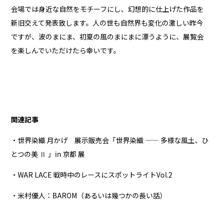
会場では身近な自然をモチーフにし、幻想的に仕上げた作品を
新旧交えて発表致します。人の世も自然界も変化の激しい昨今
ですが、波のまにま、初夏の風のまにまに漂うように、展覧会
を楽しんでいただけたら幸いです。
関連記事
・世界染織 月かげ 展示販売会「世界染織 —— 多様な風土、ひ
とつの美 Ⅱ 」in 京都 展
・WAR LACE 戦時中のレースにスポットライトVol.2
・米村優人：BAROM（あるいは幾つかの長い話）