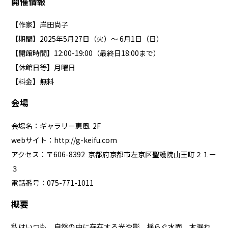
開催情報
【作家】岸田尚子
【期間】2025年5月27日（火）～ 6月1日（日）
【開館時間】12:00-19:00（最終日18:00まで）
【休館日等】月曜日
【料金】無料
会場
会場名：ギャラリー恵風 2F
webサイト：
http://g-keifu.com
アクセス：〒606-8392 京都府京都市左京区聖護院山王町２１ー
３
電話番号：075-771-1011
概要
私はいつも、⾃然の中に存在する光や影、揺らぐ⽔⾯、⽊漏れ