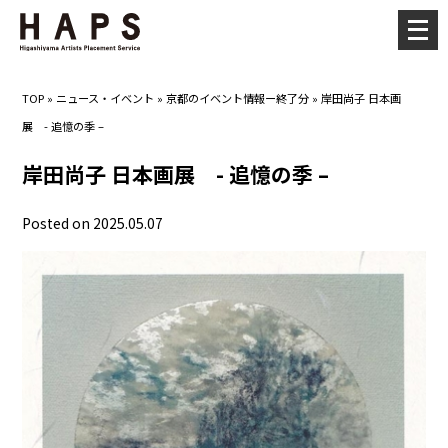
メ
ニ
ュ
TOP
»
ニュース・イベント
»
京都のイベント情報ー終了分
»
岸田尚子 日本画
ー
展 - 追憶の季 –
を
開
岸田尚子 日本画展 - 追憶の季 –
く
Posted on 2025.05.07