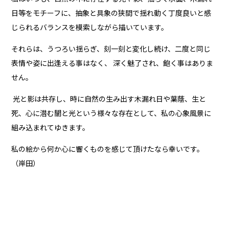
⽇等をモチーフに、抽象と具象の狭間で揺れ動く丁度良いと感
じられるバランスを模索しながら描いています。
それらは、うつろい揺らぎ、刻⼀刻と変化し続け、⼆度と同じ
表情や姿に出逢える事はなく、 深く魅了され、飽く事はありま
せん。
光と影は共存し、時に⾃然の⽣み出す⽊漏れ⽇や葉蔭、⽣と
死、⼼に潜む闇と光という様々な存在として、私の⼼象⾵景に
組み込まれてゆきます。
私の絵から何か⼼に響くものを感じて頂けたなら幸いです。
（岸田）