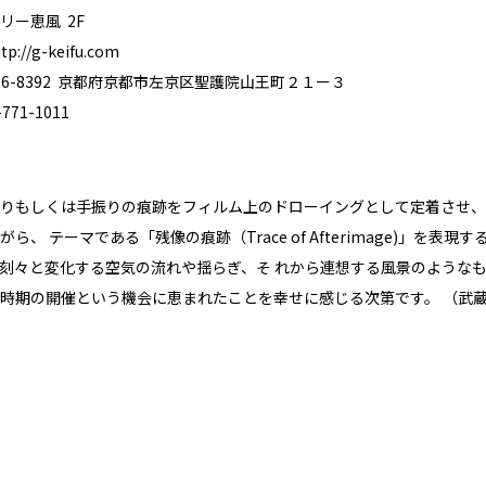
リー恵風 2F
tp://g-keifu.com
06-8392 京都府京都市左京区聖護院山王町２１ー３
71-1011
りもしくは手振りの痕跡をフィルム上のドローイングとして定着させ、
ら、 テーマである「残像の痕跡（Trace of Afterimage)」
刻々と変化する空気の流れや揺らぎ、そ れから連想する風景のような
時期の開催という機会に恵まれたことを幸せに感じる次第です。 （武