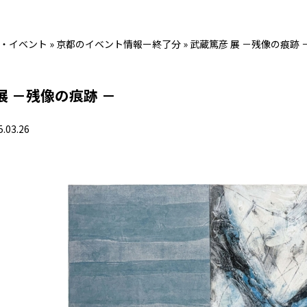
・イベント
»
京都のイベント情報ー終了分
»
武蔵篤彦 展 －残像の痕跡 
展 －残像の痕跡 －
5.03.26