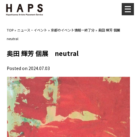
メ
ニ
ュ
TOP
»
ニュース・イベント
»
京都のイベント情報ー終了分
»
奥田 輝芳 個展
ー
neutral
を
開
奥田 輝芳 個展 neutral
く
Posted on 2024.07.03