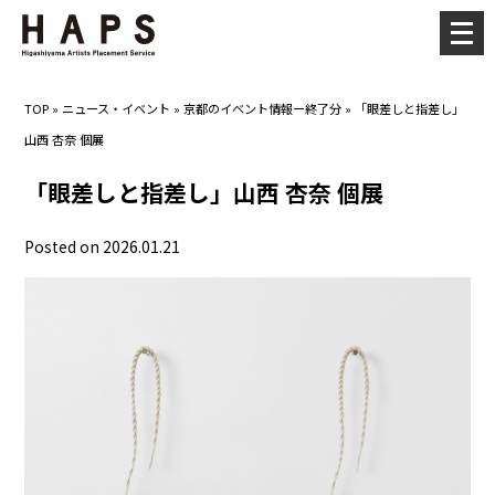
メ
ニ
ュ
TOP
»
ニュース・イベント
»
京都のイベント情報ー終了分
»
「眼差しと指差し」
ー
山西 杏奈 個展
を
開
「眼差しと指差し」山西 杏奈 個展
く
Posted on 2026.01.21