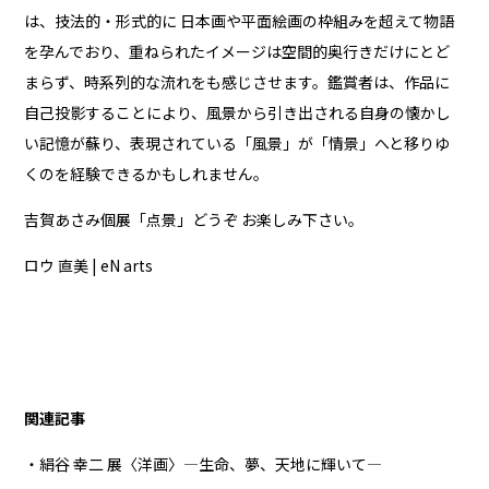
は、技法的・形式的に 日本画や平面絵画の枠組みを超えて物語
を孕んでおり、重ねられたイメージは空間的奥行きだけにとど
まらず、時系列的な流れをも感じさせます。鑑賞者は、作品に
自己投影することにより、風景から引き出される自身の懐かし
い記憶が蘇り、表現されている「風景」が「情景」へと移りゆ
くのを経験できるかもしれません。
吉賀あさみ個展「点景」どうぞ お楽しみ下さい。
ロウ 直美 | eN arts
関連記事
・絹谷 幸二 展〈洋画〉―生命、夢、天地に輝いて―