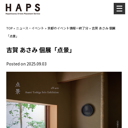
メ
ニ
ュ
TOP
»
ニュース・イベント
»
京都のイベント情報ー終了分
»
吉賀 あさみ 個展
ー
「点景」
を
開
吉賀 あさみ 個展「点景」
く
Posted on 2025.09.03