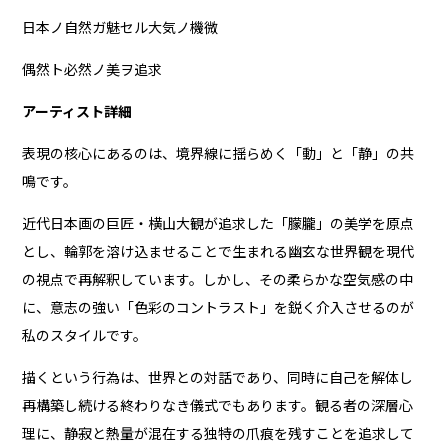
日本ノ自然ガ魅セル大気ノ機微
偶然ト必然ノ美ヲ追求
アーティスト詳細
表現の核心にあるのは、境界線に揺らめく「動」と「静」の共
鳴です。
近代日本画の巨匠・横山大観が追求した「朦朧」の美学を原点
とし、輪郭を溶け込ませることで生まれる幽玄な世界観を現代
の視点で再解釈しています。しかし、その柔らかな空気感の中
に、意志の強い「色彩のコントラスト」を鋭く介入させるのが
私のスタイルです。
描くという行為は、世界との対話であり、同時に自己を解体し
再構築し続ける終わりなき儀式でもあります。観る者の深層心
理に、静寂と熱量が混在する独特の爪痕を残すことを追求して