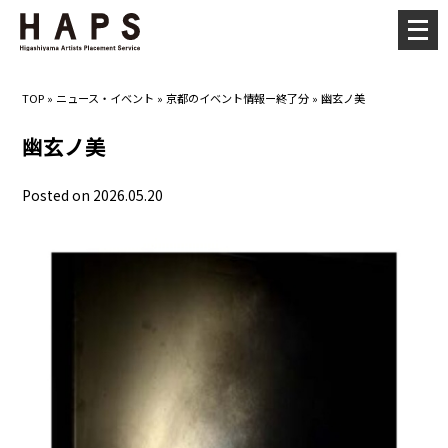
メ
ニ
ュ
TOP
»
ニュース・イベント
»
京都のイベント情報ー終了分
»
幽玄ノ美
ー
を
幽玄ノ美
開
く
Posted on 2026.05.20