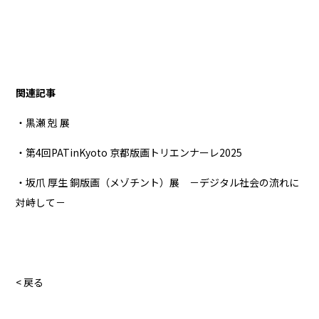
関連記事
・黒瀬 剋 展
・第4回PATinKyoto 京都版画トリエンナーレ2025
・坂爪 厚生 銅版画（メゾチント）展 －デジタル社会の流れに
対峙して－
< 戻る