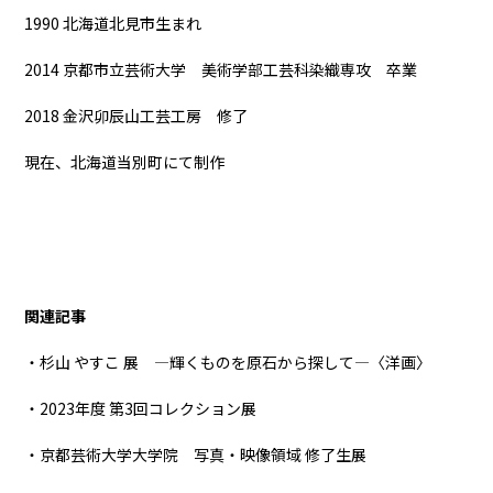
1990 北海道北見市生まれ
2014 京都市立芸術大学 美術学部工芸科染織専攻 卒業
2018 金沢卯辰山工芸工房 修了
現在、北海道当別町にて制作
関連記事
・杉山 やすこ 展 ―輝くものを原石から探して―〈洋画〉
・2023年度 第3回コレクション展
・京都芸術大学大学院 写真・映像領域 修了生展