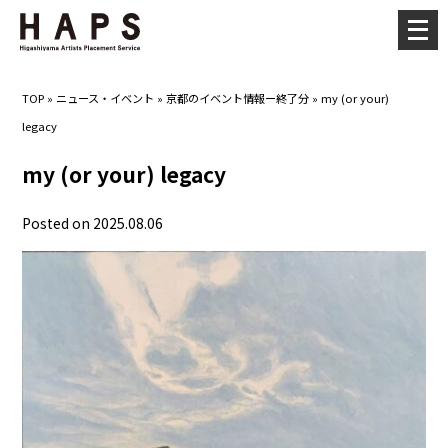
メ
ニ
ュ
TOP
»
ニュース・イベント
»
京都のイベント情報ー終了分
»
my (or your)
ー
legacy
を
開
my (or your) legacy
く
Posted on 2025.08.06