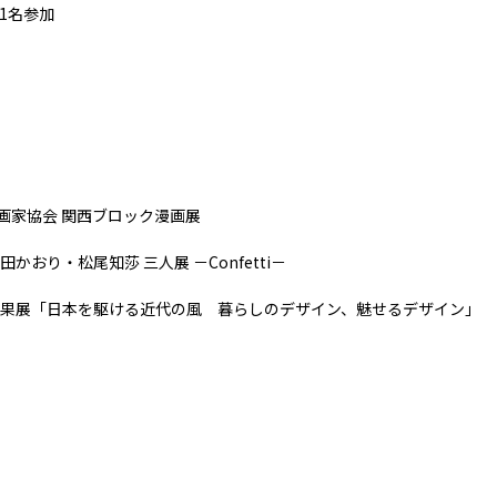
1名参加
漫画家協会 関西ブロック漫画展
かおり・松尾知莎 三人展 －Confetti－
果展「日本を駆ける近代の風 暮らしのデザイン、魅せるデザイン」