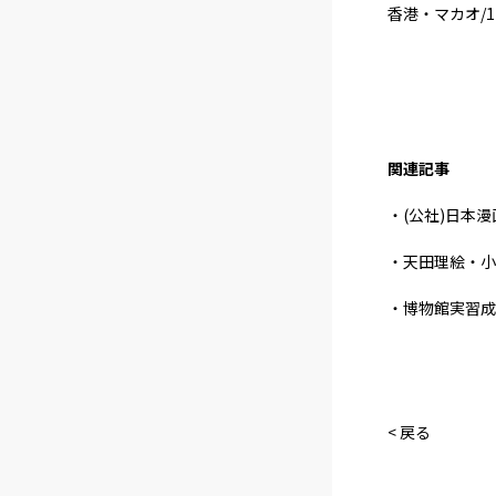
香港・マカオ/1
関連記事
・(公社)日本
・天田理絵・小田
・博物館実習成
< 戻る