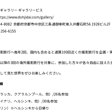
ギャラリー ギャラリービス
tps://www.dohjidai.com/gallery/
4-8082 京都府京都市中京区三条通御幸町東入弁慶石町56 1928ビル2F
56-6155
影旅行へ毎年2回、国内も含めると通算100回近くの撮影旅行を企画・
以降の3回の海外撮影旅行を対象に、参加した方々が各々自由に捉えた
して見た世界をぜひお楽しみください。
細
ラッカ、クアラルンプール、他）/26名参加
イナリ、ヘルシンキ、他）/30名参加
リン）※ヘルシンキから日帰り