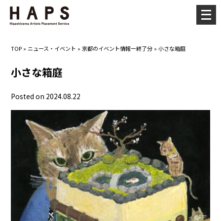
メ
ニ
ュ
TOP
»
ニュース・イベント
»
京都のイベント情報ー終了分
»
小さな箱庭
ー
を
小さな箱庭
開
く
Posted on 2024.08.22