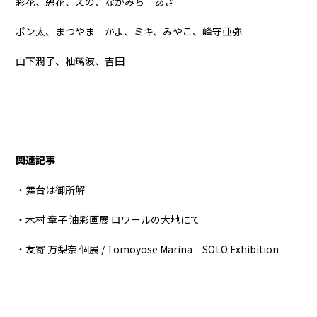
彩花、憩花、えの、なかみち あき
ポン太、まつやま かよ、ミキ、みやこ、峰守亜弥
山下潤子、柚璃波、吉田
関連記事
・舞台は御所解
・木村 章子 油彩画展 ロワールの大地にて
・友寄 万梨奈 個展 / Tomoyose Marina SOLO Exhibition