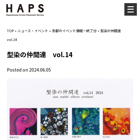
メ
ニ
ュ
TOP
»
ニュース・イベント
»
京都のイベント情報ー終了分
»
型染の仲間達
ー
vol.14
を
開
型染の仲間達 vol.14
く
Posted on 2024.06.05