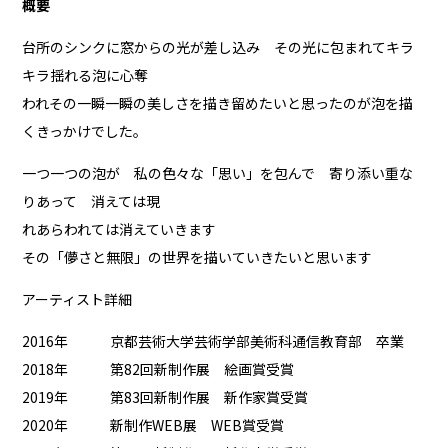
概要
台所のシンクに窓からの光が差し込み その光に包まれてキラ
キラ揺れる泡に心奪
われその一瞬一瞬の美しさを描き留めたいと思ったのが泡を描
くきっかけでした。
一つ一つの泡が 私の色々な「思い」を包んで 寄り添い重な
りあって 消えては現
れあらわれては消えていきます
その「儚さと無限」の世界を描いていきたいと思います
アーティスト詳細
2016年 京都芸術大学芸術学部美術科通信教育部 卒業
2018年 第82回新制作展 絵画賞受賞
2019年 第83回新制作展 新作家賞受賞
2020年 新制作WEB展 WEB賞受賞