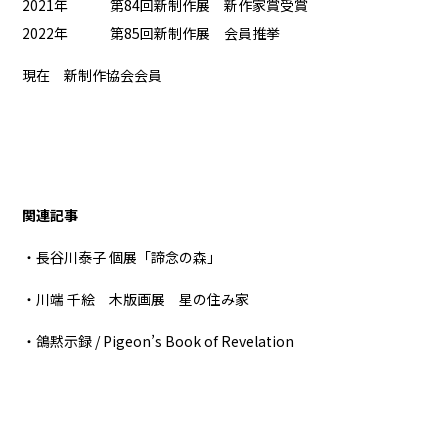
2021年 第84回新制作展 新作家賞受賞
2022年 第85回新制作展 会員推挙
現在 新制作協会会員
関連記事
・長谷川泰子 個展「諦念の森」
・川端 千絵 木版画展 星の住み家
・鴿黙示録 / Pigeon’s Book of Revelation