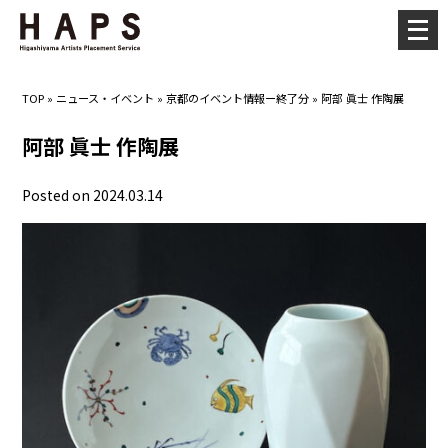
メ
ニ
ュ
TOP
»
ニュース・イベント
»
京都のイベント情報ー終了分
»
阿部 眞士 作陶展
ー
を
阿部 眞士 作陶展
開
く
Posted on 2024.03.14