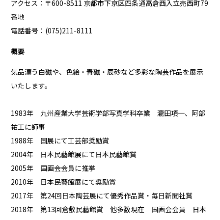
アクセス：〒600-8511 京都市下京区四条通高倉西入立売西町79
番地
電話番号：(075)211-8111
概要
気品漂う白磁や、色絵・青磁・辰砂など多彩な陶芸作品を展示
いたします。
1983年 九州産業大学芸術学部写真学科卒業 瀧田項一、阿部
祐工に師事
1988年 国展にて工芸部奨励賞
2004年 日本民藝館展にて日本民藝館賞
2005年 国画会会員に推挙
2010年 日本民藝館展にて奨励賞
2017年 第24回日本陶芸展にて優秀作品賞・毎日新聞社賞
2018年 第13回倉敷民藝館賞 他多数現在 国画会会員 日本