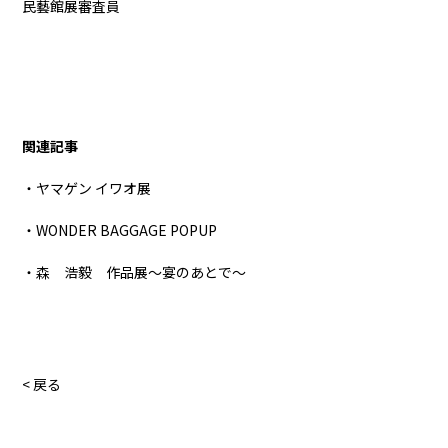
民藝館展審査員
関連記事
・ヤマゲン イワオ展
・WONDER BAGGAGE POPUP
・森 浩毅 作品展～宴のあとで～
< 戻る