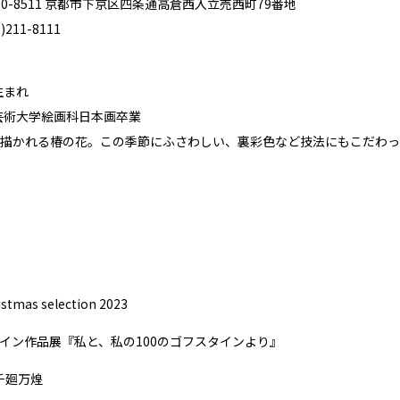
0-8511 京都市下京区四条通高倉西入立売西町79番地
211-8111
生まれ
屋芸術大学絵画科日本画卒業
描かれる椿の花。この季節にふさわしい、裏彩色など技法にもこだわっ
stmas selection 2023
スタイン作品展『私と、私の100のゴフスタインより』
千廻万煌