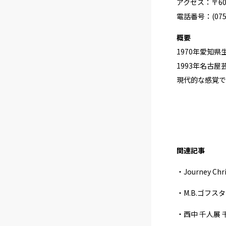
アクセス：〒60
電話番号：(075)
概要
1970年愛知県
1993年名古
現代的な感覚で
関連記事
・Journey Chri
・M.B.ゴフ
・西中 千人展 