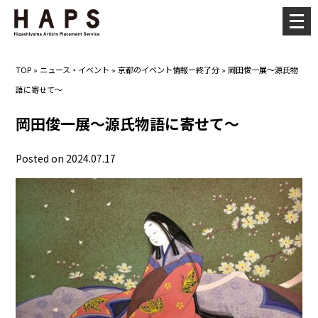
メ
ニ
ュ
TOP
»
ニュース・イベント
»
京都のイベント情報ー終了分
»
岡田俊一展～源氏物
ー
語に寄せて～
を
開
岡田俊一展～源氏物語に寄せて～
く
Posted on 2024.07.17