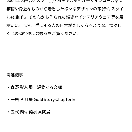
2004年大阪芸術大学工芸学科テキスタイルデザインコース卒業
植物や身近なものから着想した様々なデザインの布(テキスタイ
ル)を制作。その布から作られた雑貨やインテリアウェア等を展
示いたします。手にする人の日常が楽しくなるような、清々し
く心の弾む作品の数々をご覧ください。
関連記事
・森野 彰人 展―深淵なる文様―
・一居 孝明 展 Gold Story ChapterⅣ
・五代 西村 德泉 茶陶展