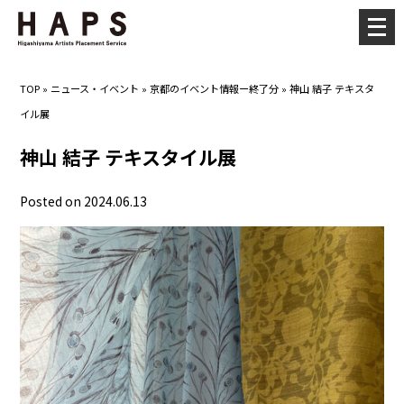
メ
ニ
ュ
TOP
»
ニュース・イベント
»
京都のイベント情報ー終了分
»
神山 結子 テキスタ
ー
イル展
を
開
神山 結子 テキスタイル展
く
Posted on 2024.06.13