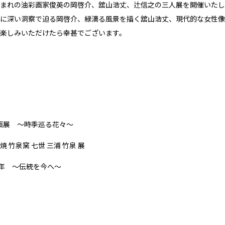
まれの油彩画家俊英の岡啓介、舘山浩丈、辻信之の三人展を開催いたし
に深い洞察で迫る岡啓介、緑滴る風景を描く舘山浩丈、現代的な女性像
楽しみいただけたら幸甚でございます。
本画展 ～時季巡る花々～
 竹泉窯 七世 三浦 竹泉 展
0年 ～伝統を今へ～