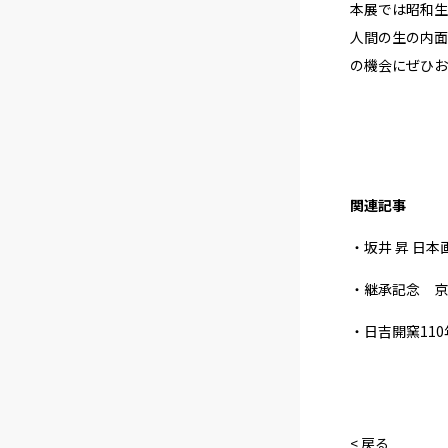
本展では昭和生
人間の生の内面
の機会にぜひお
関連記事
・坂井 昇 日
・継承記念 京焼
・日吉開窯11
< 戻る