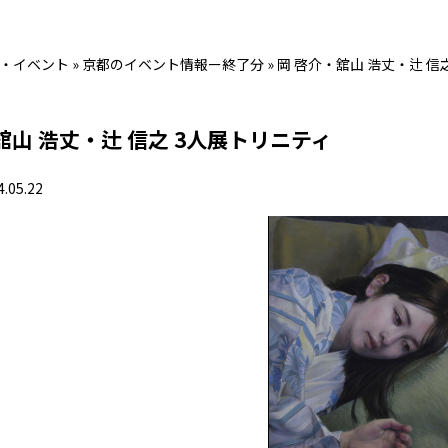
・イベント
»
京都のイベント情報ー終了分
»
岡 啓介・舘山 浩丈・辻 信
舘山 浩丈・辻 信之 3人展トリニティ
4.05.22