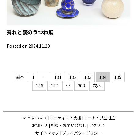
霽れと褻のうつわ展
Posted on 2024.11.20
投
前へ
1
…
181
182
183
184
185
稿
186
187
…
303
次へ
の
ペ
ー
HAPSについて
|
アーティスト支援
|
アートと共生社会
ジ
お知らせ
|
相談・お問い合わせ
|
アクセス
送
サイトマップ
|
プライバシーポリシー
り