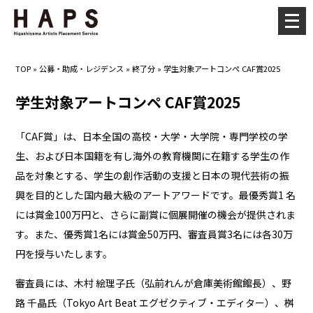
メ
ニ
ュ
TOP
»
公募・助成・レジデンス
»
終了分
»
学生対象アートコンペ CAF賞2025
ー
を
学生対象アートコンペ CAF賞2025
開
く
「CAF賞」は、日本全国の高校・大学・大学院・専門学校の学
生、および日本国籍を有し海外の教育機関に在籍する学生の作
品を対象とする、学生の創作活動の支援と日本の現代芸術の振
興を目的とした国内最大級のアートアワードです。最優秀賞1 名
には賞金100万円と、さらに副賞に個展開催の機会が提供されま
す。また、優秀賞1名には賞金50万円、審査員賞3名には各30万
円を授与いたします。
審査員には、木村 絵理子氏（弘前れんが倉庫美術館館長）、野
路 千晶氏（Tokyo Art Beat エグゼクティブ・エディター）、桝