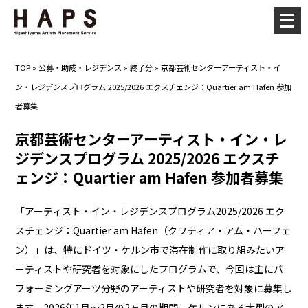
メ
ニ
ュ
TOP
»
公募・助成・レジデンス
»
終了分
»
京都芸術センターアーティスト・イ
ー
ン・レジデンスプログラム 2025/2026 エクスチェンジ：Quartier am Hafen 参加
を
者募集
開
く
京都芸術センターアーティスト・イン・レ
ジデンスプログラム 2025/2026 エクスチ
ェンジ：Quartier am Hafen 参加者募集
「アーティスト・イン・レジデンスプログラム2025/2026 エク
スチェンジ：Quartier am Hafen（クワティア・アム・ハーフェ
ン）」は、特にドイツ・ケルン市で滞在制作に取り組みたいア
ーティストや研究者を対象にしたプログラムで、今回は主にパ
フォーミングアーツ分野のアーティストや研究者を対象に募集し
ます。2026年1月～2月の2ヶ月の期間、ケルンにある大型のア