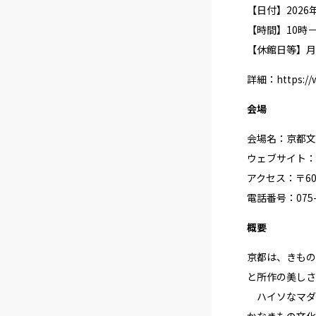
【日付】2026
【時間】10時－
【休館日等】月
詳細：
https:/
会場
会場名：京都文
ウェブサイト：
アクセス：〒60
電話番号：075-2
概要
京都は、きもの
と所作の美しさ
ハイソなマダ
かなきもの文化