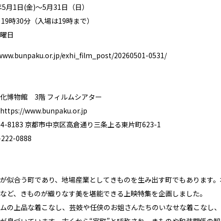
年5月1日(金)〜5月31日（日）
19時30分（入場は19時まで）
曜日
/www.bunpaku.or.jp/exhi_film_post/20260501-0531/
化博物館 3階 フィルムシアター
https://www.bunpaku.or.jp
4-8183 京都市中京区高倉通り三条上る東片町623-1
22-0888
が似合う町であり、地場産業としてきものを生み出す町でもあります。
など、きものが織りなす美を堪能できる上映特集を企画しました。
ムの上品な着こなし、芸妓や任侠のお姐さんたちのいなせな着こなし、
が息づいています。古くから“室町”と呼称され、きものや和装関係の