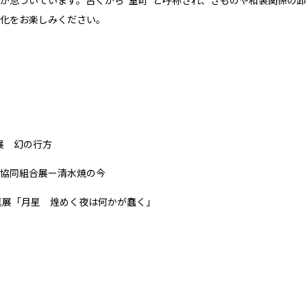
化をお楽しみください。
個展 幻の行方
協同組合展ー清水焼の今
真展「月星 煌めく夜は何かが蠢く」