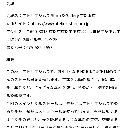
会場
会場名：アトリエシムラ Shop & Gallery 京都本店
webサイト：
https://www.atelier-shimura.jp
アクセス：〒600-8018 京都府京都市下京区河原町通四条下ル市
之町251-2壽ビルディング2F
電話番号：075-585-5953
概要
この秋、アトリエシムラで、2回目となるHORINOUCHI MAYOさ
んのストール展を開催します。京都を活動の拠点に、綿、麻、
絹、羊毛など、さまざまな素材を使い、糸染めと手機で制作す
る染織家です。
今回のメインとなるストールは、経糸にはアトリエシムラで染
めた絹糸、緯糸はメリノウールを使っています。光を反射する
ような絹の光沢と、光を吸収するような羊毛の質感、交織する
ことで1枚の中にさまざまな光や表情が生まれました。織組織に