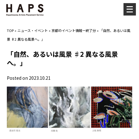
メ
ニ
ュ
TOP
»
ニュース・イベント
»
京都のイベント情報ー終了分
»
「自然、あるいは風
ー
景 ♯2 異なる風景へ。」
を
開
「自然、あるいは風景 ♯2 異なる風景
く
へ。」
Posted on 2023.10.21