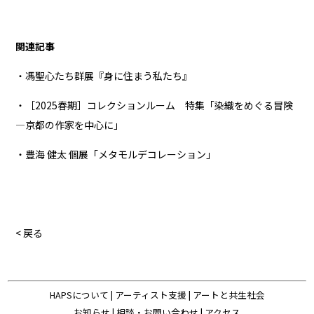
関連記事
・馮聖心たち群展『身に住まう私たち』
・［2025春期］コレクションルーム 特集「染織をめぐる冒険
―京都の作家を中⼼に」
・豊海 健太 個展「メタモルデコレーション」
< 戻る
HAPSについて
|
アーティスト支援
|
アートと共生社会
お知らせ
|
相談・お問い合わせ
|
アクセス