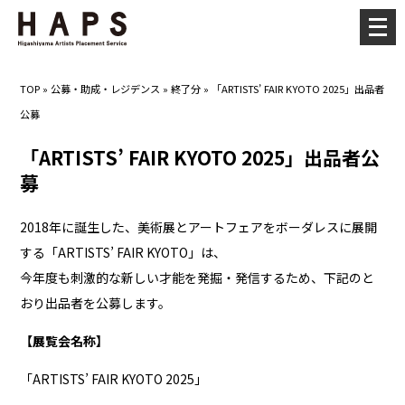
メ
ニ
ュ
TOP
»
公募・助成・レジデンス
»
終了分
»
「ARTISTS’ FAIR KYOTO 2025」出品者
ー
公募
を
開
「ARTISTS’ FAIR KYOTO 2025」出品者公
く
募
2018年に誕生した、美術展とアートフェアをボーダレスに展開
する「ARTISTS’ FAIR KYOTO」は、
今年度も刺激的な新しい才能を発掘・発信するため、下記のと
おり出品者を公募します。
【展覧会名称】
「ARTISTS’ FAIR KYOTO 2025」