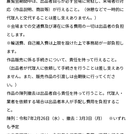
展覧会期間中は、出品者自らが必ず会場に常駐し、来場者の対
応（作品説明、商談等）が行えること。（休憩などで一時的に
代理人と交代することは差し支えありません。）
※会場までの交通費及び滞在に係る費用の一切は出品者の負担
とします。
※輸送費、自己搬入費は上限を設けた上で事務局が一部負担し
ます。
作品販売に係る手続きについて、責任を持って行えること。
（出品者が代理人に依頼して手続きを行うことは差し支えあり
ません。また、販売作品の引渡しは会期後に行ってくださ
い。）
作品の陳列撤去は出品者自ら責任を持って行うこと。代理人・
業者を依頼する場合は出品者本人が手配し費用を負担するこ
と。
陳列：令和7年2月26日（水）、撤去：3月3日（月） ※いずれ
も予定