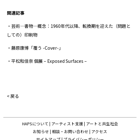
関連記事
・芸術—書物—概念：1960年代以降、転換期を迎えた（問題と
しての）印刷物
・藤原康博「覆う -Cover-」
・平松和佳奈 個展 – Exposed Surfaces –
< 戻る
HAPSについて
|
アーティスト支援
|
アートと共生社会
お知らせ
|
相談・お問い合わせ
|
アクセス
サイトマップ
|
プライバシーポリシー