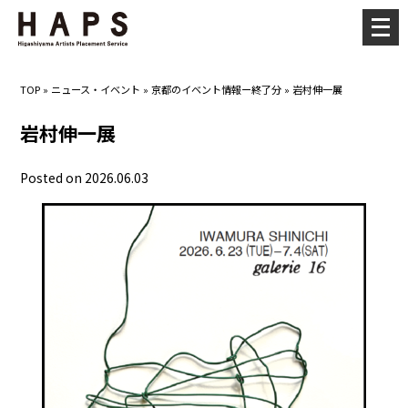
メ
ニ
ュ
TOP
»
ニュース・イベント
»
京都のイベント情報ー終了分
»
岩村伸一展
ー
を
岩村伸一展
開
く
Posted on 2026.06.03