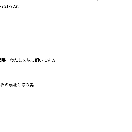
751-9238
 個展 わたしを放し飼いにする
琳派の扇絵と涼の美