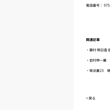
電話番号： 075-
関連記事
・藤村 明日香
・岩村伸一展
・琳派展23 
< 戻る