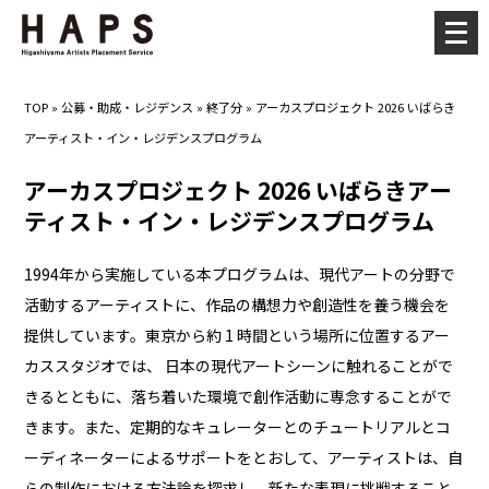
メ
ニ
ュ
TOP
»
公募・助成・レジデンス
»
終了分
»
アーカスプロジェクト 2026 いばらき
ー
アーティスト・イン・レジデンスプログラム
を
開
アーカスプロジェクト 2026 いばらきアー
く
ティスト・イン・レジデンスプログラム
1994年から実施している本プログラムは、現代アートの分野で
活動するアーティストに、作品の構想力や創造性を養う機会を
提供しています。東京から約 1 時間という場所に位置するアー
カススタジオでは、 日本の現代アートシーンに触れることがで
きるとともに、落ち着いた環境で創作活動に専念することがで
きます。また、定期的なキュレーターとのチュートリアルとコ
ーディネーターによるサポートをとおして、アーティストは、自
らの制作における方法論を探求し、新たな表現に挑戦すること