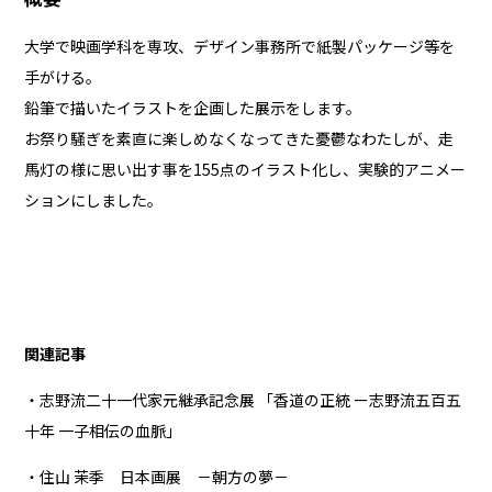
大学で映画学科を専攻、デザイン事務所で紙製パッケージ等を
手がける。
鉛筆で描いたイラストを企画した展示をします。
お祭り騒ぎを素直に楽しめなくなってきた憂鬱なわたしが、走
馬灯の様に思い出す事を155点のイラスト化し、実験的アニメー
ションにしました。
関連記事
・志野流二十一代家元継承記念展 「香道の正統 ー志野流五百五
十年 一子相伝の血脈」
・住山 茉季 日本画展 －朝方の夢－