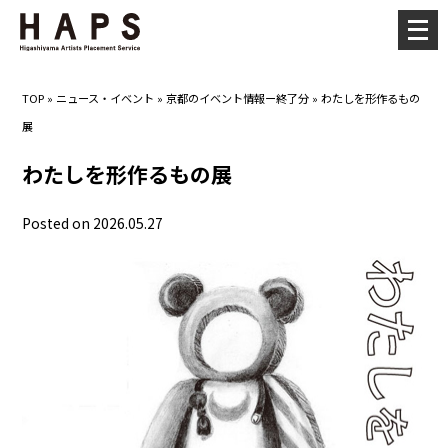
メ
ニ
ュ
TOP
»
ニュース・イベント
»
京都のイベント情報ー終了分
»
わたしを形作るもの
ー
展
を
開
わたしを形作るもの展
く
Posted on 2026.05.27