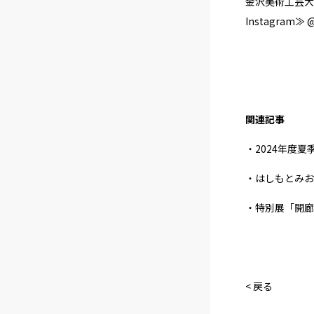
金沢美術工芸大
Instagram≫ @
関連記事
・2024年度
・はしもとみお巡
・特別展「開廊39
< 戻る