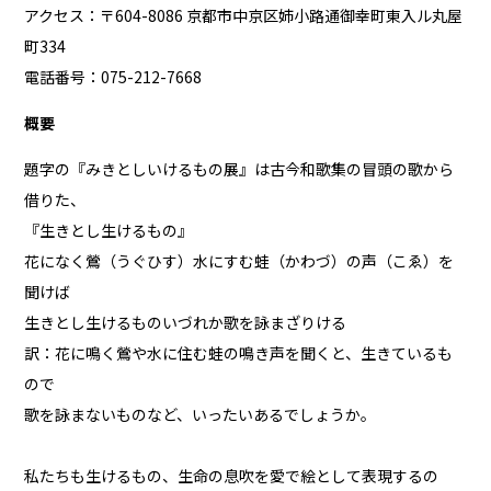
アクセス：〒604-8086 京都市中京区姉小路通御幸町東入ル丸屋
町334
電話番号：075-212-7668
概要
題字の『みきとしいけるもの展』は古今和歌集の冒頭の歌から
借りた、
『生きとし生けるもの』
花になく鶯（うぐひす）水にすむ蛙（かわづ）の声（こゑ）を
聞けば
生きとし生けるものいづれか歌を詠まざりける
訳：花に鳴く鶯や水に住む蛙の鳴き声を聞くと、生きているも
ので
歌を詠まないものなど、いったいあるでしょうか。
私たちも生けるもの、生命の息吹を愛で絵として表現するの