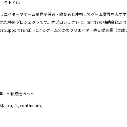
ェクトとは
リエイターやゲーム業界関係者・教育者と連携してゲーム業界を志す学生
れた特別プロジェクトです。本プロジェクトは、文化庁の補助金により
reator Support Fund）によるゲーム分野のクリエイター等支援
0年 ～伝統を今へ～
体／m, △, continuum」