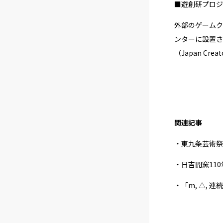
■遊創研プロジ
外部のゲームク
ンターに設置さ
（Japan C
関連記事
・東九条芸術祭
・日吉開窯11
・「m, △, 連続