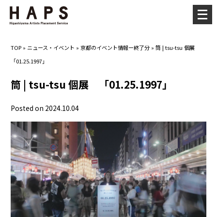
メ
ニ
ュ
TOP
»
ニュース・イベント
»
京都のイベント情報ー終了分
»
筒 | tsu-tsu 個展
ー
「01.25.1997」
を
開
筒 | tsu-tsu 個展 「01.25.1997」
く
Posted on 2024.10.04