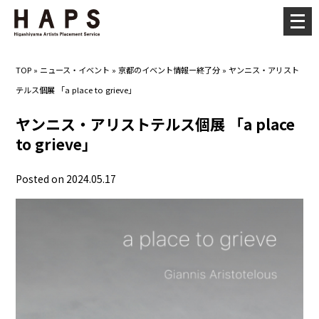
メ
ニ
ュ
TOP
»
ニュース・イベント
»
京都のイベント情報ー終了分
»
ヤンニス・アリスト
ー
テルス個展 「a place to grieve」
を
開
ヤンニス・アリストテルス個展 「a place
く
to grieve」
Posted on 2024.05.17