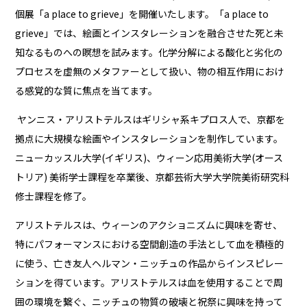
個展「a place to grieve」を開催いたします。「a place to
grieve」では、絵画とインスタレーションを融合させた死と未
知なるものへの瞑想を試みます。化学分解による酸化と劣化の
プロセスを虚無のメタファーとして扱い、物の相互作用におけ
る感覚的な質に焦点を当てます。
ヤンニス・アリストテルスはギリシャ系キプロス人で、京都を
拠点に大規模な絵画やインスタレーションを制作しています。
ニューカッスル大学(イギリス)、ウィーン応用美術大学(オース
トリア) 美術学士課程を卒業後、京都芸術大学大学院美術研究科
修士課程を修了。
アリストテルスは、ウィーンのアクショニズムに興味を寄せ、
特にパフォーマンスにおける空間創造の手法として血を積極的
に使う、亡き友人ヘルマン・ニッチュの作品からインスピレー
ションを得ています。アリストテルスは血を使用することで周
囲の環境を繋ぐ、ニッチュの物質の破壊と祝祭に興味を持って