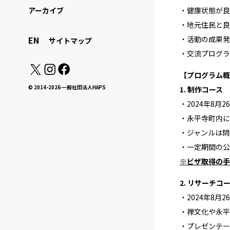
・健康状態が良
アーカイブ
・地元住⺠と良
・活動の成果発
EN
サイトマップ
・交流プログラ
【プログラム概
© 2014-2026 一般社団法人HAPS
1. 制作コース
・2024年8⽉
・永平寺町内に
・ジャンルは問
・一定期間の公
※ビザ取得の手
2. リサーチコ
・2024年8⽉
・禅文化や永平
・プレゼンテー