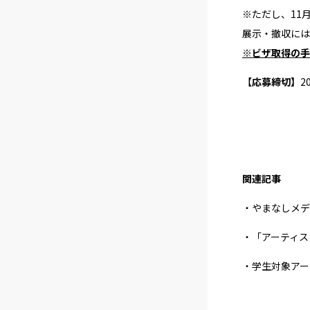
※ただし、11
展示・撤収には
※ビザ取得の手
【
応募締切】
2
関連記事
・やまなしメディ
・「アーティス
・学生対象アート