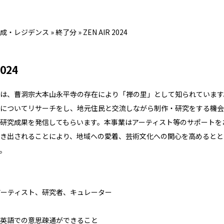
成・レジデンス
»
終了分
»
ZEN AIR 2024
2024
は、曹洞宗大本山永平寺の存在により「禅の里」として知られています
についてリサーチをし、地元住⺠と交流しながら制作・研究をする機会
研究成果を発信してもらいます。本事業はアーティスト等のサポートを
き出されることにより、地域への愛着、芸術文化への関心を高めるとと
。
アーティスト、研究者、キュレーター
英語での意思疎通ができること