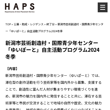
メ
ニ
ュ
TOP
»
公募・助成・レジデンス
»
終了分
»
新潟市芸術創造村・国際青少年センタ
ー
ー「ゆいぽーと」自主活動プログラム2024冬季
を
開
新潟市芸術創造村・国際青少年センター
く
「ゆいぽーと」自主活動プログラム2024
冬季
【内容】
新潟市芸術創造村・国際青少年センター（ゆいぽーと）では、
滞在型の創作活動を行う芸術家等を国内外から募集、支援する
ことで、創造性に富んだ人材が集まりやすい環境づくりを進
め、新潟市の魅力を国内外に発信することと共に、滞在する芸
術家等と市民が交流することで地域の自然や歴史、文化の魅力
を再発見し、地域の誇りづくりや愛着づくりにつなげることを