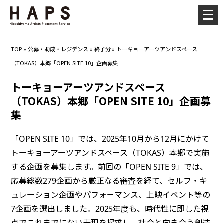
メ
ニ
ュ
TOP
»
公募・助成・レジデンス
»
終了分
»
トーキョーアーツアンドスペース
ー
（TOKAS）本郷「OPEN SITE 10」企画募集
を
開
トーキョーアーツアンドスペース
く
（TOKAS）本郷「OPEN SITE 10」企画募
集
「OPEN SITE 10」では、2025年10月から12月にかけて
トーキョーアーツアンドスペース（TOKAS）本郷で実施
する企画を募集します。前回の「OPEN SITE 9」では、
応募総数279企画から厳正なる審査を経て、セルフ・キ
ュレーション企画やパフォーマンス、上映イベント等の
7企画を選出しました。2025年度も、時代性に即した視
点でこれまでにない表現を探求し、社会と向き合う創造