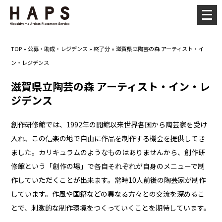
メ
ニ
ュ
TOP
»
公募・助成・レジデンス
»
終了分
»
滋賀県立陶芸の森 アーティスト・イ
ー
ン・レジデンス
を
開
滋賀県立陶芸の森 アーティスト・イン・レ
く
ジデンス
創作研修館では、1992年の開館以来世界各国から陶芸家を受け
入れ、この信楽の地で自由に作品を制作する機会を提供してき
ました。カリキュラムのようなものはありませんから、創作研
修館という「創作の場」で各自それぞれが自身のメニューで制
作していただくことが出来ます。常時10人前後の陶芸家が制作
しています。作風や国籍などの異なる方々との交流を深めるこ
とで、刺激的な制作環境をつくっていくことを期待しています。