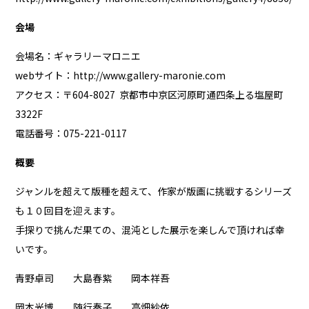
会場
会場名：ギャラリーマロニエ
webサイト：
http://www.gallery-maronie.com
アクセス：〒604-8027 京都市中京区河原町通四条上る塩屋町
3322F
電話番号：075-221-0117
概要
ジャンルを超えて版種を超えて、作家が版画に挑戦するシリーズ
も１０回目を迎えます。
手探りで挑んだ果ての、混沌とした展示を楽しんで頂ければ幸
いです。
青野卓司 大島春紫 岡本祥吾
岡本光博 随行奏子 高畑紗依