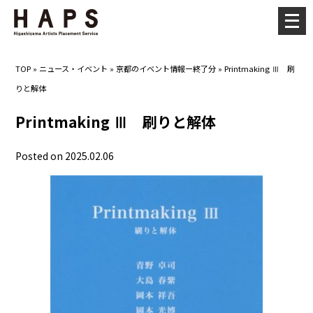
メ
ニ
ュ
TOP
»
ニュース・イベント
»
京都のイベント情報ー終了分
»
Printmaking Ⅲ 刷
ー
りと解体
を
開
Printmaking Ⅲ 刷りと解体
く
Posted on 2025.02.06