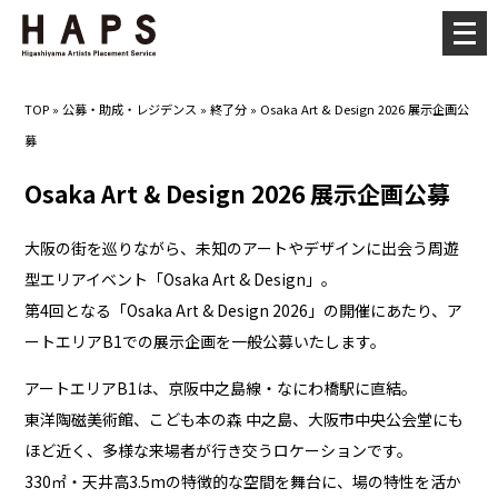
メ
ニ
ュ
TOP
»
公募・助成・レジデンス
»
終了分
»
Osaka Art & Design 2026 展示企画公
ー
募
を
開
Osaka Art & Design 2026 展示企画公募
く
大阪の街を巡りながら、未知のアートやデザインに出会う周遊
型エリアイベント「Osaka Art & Design」。
第4回となる「Osaka Art & Design 2026」の開催にあたり、ア
ートエリアB1での展示企画を一般公募いたします。
アートエリアB1は、京阪中之島線・なにわ橋駅に直結。
東洋陶磁美術館、こども本の森 中之島、大阪市中央公会堂にも
ほど近く、多様な来場者が行き交うロケーションです。
330㎡・天井高3.5mの特徴的な空間を舞台に、場の特性を活か