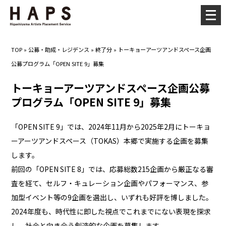
メ
ニ
ュ
TOP
»
公募・助成・レジデンス
»
終了分
»
トーキョーアーツアンドスペース企画
ー
公募プログラム「OPEN SITE 9」募集
を
開
トーキョーアーツアンドスペース企画公募
く
プログラム「OPEN SITE 9」募集
「OPEN SITE 9」では、2024年11月から2025年2月にトーキョ
ーアーツアンドスペース（TOKAS）本郷で実施する企画を募集
します。
前回の「OPEN SITE 8」では、応募総数215企画から厳正なる審
査を経て、セルフ・キュレーション企画やパフォーマンス、参
加型イベント等の9企画を選出し、いずれも好評を博しました。
2024年度も、時代性に即した視点でこれまでにない表現を探求
し、社会と向き合う創造的な企画を募集します。