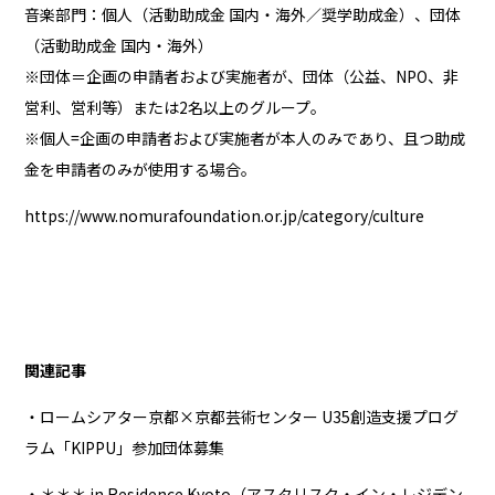
音楽部門：個人（活動助成金 国内・海外／奨学助成金）、団体
（活動助成金 国内・海外）
※団体＝企画の申請者および実施者が、団体（公益、NPO、非
営利、営利等）または2名以上のグループ。
※個人=企画の申請者および実施者が本人のみであり、且つ助成
金を申請者のみが使用する場合。
https://www.nomurafoundation.or.jp/category/culture
関連記事
・ロームシアター京都×京都芸術センター U35創造支援プログ
ラム「KIPPU」参加団体募集
・＊＊＊ in Residence Kyoto（アスタリスク・イン・レジデン