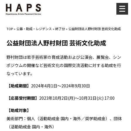
メ
ニ
ュ
TOP
»
公募・助成・レジデンス
»
終了分
»
公益財団法人野村財団 芸術文化助成
ー
を
公益財団法人野村財団 芸術文化助成
開
く
野村財団は若手芸術家の育成活動および公演会、展覧会、シン
ポジウムの開催など芸術文化の国際交流活動に対する助成を行
なっています。
【助成期間】
2024年4月1日～2024年9月30日
【応募受付期間】
2023年10月2日(月)～10月31日(火) 17:00
【助成対象】
美術部門：個人（活動助成金 国内・海外／奨学助成金）、団体
（活動助成金 国内・海外）