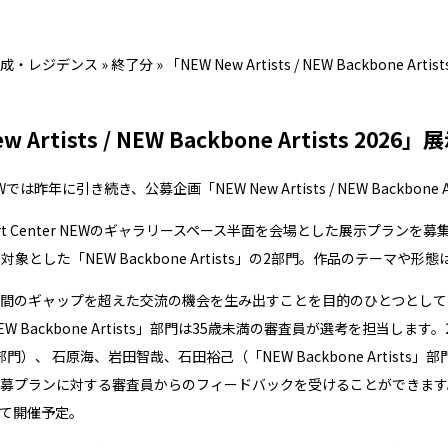
成・レジデンス
»
終了分
»
「NEW New Artists / NEW Backbone A
w Artists / NEW Backbone Artists 20
 NEWでは昨年に引き続き、公募企画「NEW New Artists / NEW Backbone
t Center NEWのギャラリースペース半面を会場とした展示プランを募集。
対象とした「NEW Backbone Artists」の2部門。作品のテーマや形
間のギャップを超えた交流の機会を生み出すことを目的のひとつとしています。
W Backbone Artists」部門は35歳未満の審査員が選考を担当し
sts」部門）、 石原海、岩田智哉、石田裕己（「NEW Backbone Art
募プランに対する審査員からのフィードバックを受けることができます。選
W にて開催予定。