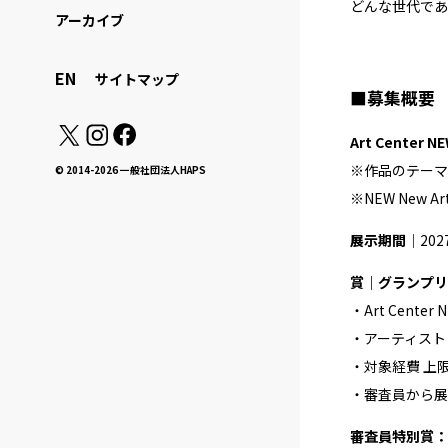
どんな世代であ
アーカイブ
EN
サイトマップ
■募集
概要
Art Cent
※作品のテーマ
© 2014-2026 一般社団法人HAPS
※NEW New
展示期間
｜202
賞｜グランプリ：NE
・Art Cent
・アーティスト
・対象経費 上
・審査員から展
審査員特別賞：NEW