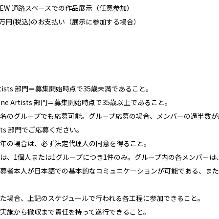
ter NEW 通路スペースでの作品展示（任意参加）
5万円(税込)のお支払い（展示に参加する場合）
Artists 部門＝募集開始時点で35歳未満であること。
bone Artists 部門＝募集開始時点で35歳以上であること。
名のグループでも応募可能。グループ応募の場合、メンバーの過半数が
rtists 部門でご応募ください。
年の場合は、必ず法定代理人の同意を得ること。
は、1個人または1グループにつき1件のみ。グループ内の各メンバーは
募者本人が日本語での基本的なコミュニケーションが可能である、また
た場合、上記のスケジュールで行われる各工程に参加できること。
実施から撤収まで責任を持って遂行できること。