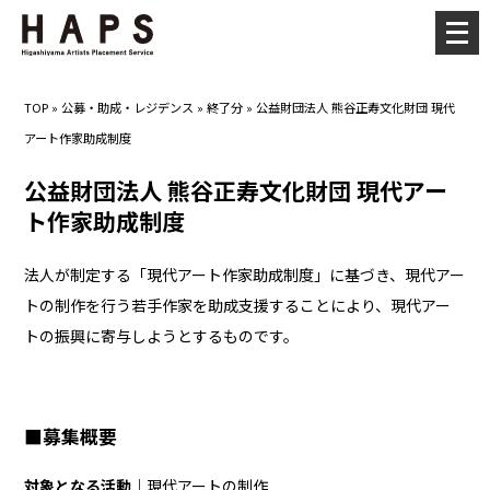
メ
ニ
ュ
TOP
»
公募・助成・レジデンス
»
終了分
»
公益財団法人 熊谷正寿文化財団 現代
ー
アート作家助成制度
を
開
公益財団法人 熊谷正寿文化財団 現代アー
く
ト作家助成制度
法人が制定する「現代アート作家助成制度」に基づき、現代アー
トの制作を行う若手作家を助成支援することにより、現代アー
トの振興に寄与しようとするものです。
■募集概要
対象となる活動｜
現代アートの制作