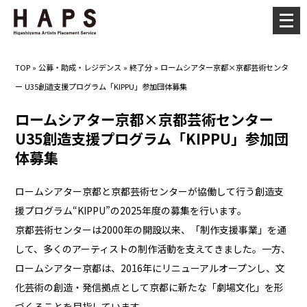
メ
ニ
ュ
TOP
»
公募・助成・レジデンス
»
終了分
»
ロームシアター京都×京都芸術センタ
ー
ー U35創造支援プログラム「KIPPU」参加団体募集
を
開
ロームシアター京都×京都芸術センター
く
U35創造支援プログラム「KIPPU」参加団
体募集
ロームシアター京都と京都芸術センターが協働して行う創造支
援プログラム“KIPPU”の2025年度の募集を行います。
京都芸術センターは2000年の開設以来、「制作支援事業」を通
して、多くのアーティストの制作活動を支えてきました。一方、
ロームシアター京都は、2016年にリニューアルオープンし、文
化芸術の創造・発信拠点として京都に新たな「劇場文化」を形
づくることを目指しています。