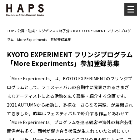
メ
ニ
ュ
TOP
»
公募・助成・レジデンス
»
終了分
»
KYOTO EXPERIMENT フリンジプログ
ー
ラム「More Experiments」参加登録募集
を
開
KYOTO EXPERIMENT フリンジプログラム
く
「More Experiments」参加登録募集
「More Experiments」は、KYOTO EXPERIMENTのフリンジプ
ログラムとして、フェスティバルの会期中に発表されるさまざ
まなアーティストによる活動を広く募集・紹介する企画です。
2021 AUTUMNから始動し、多様な「さらなる実験」が展開され
てきました。昨年はフェスティバルで紹介する作品とあわせて
「More Experiments」プログラムを巡る観客や海外の舞台芸術
関係者も多く、両者が響き合う状況が生まれていたと感じてい
ます。また、More Experimentsならではの自由度によって、フ