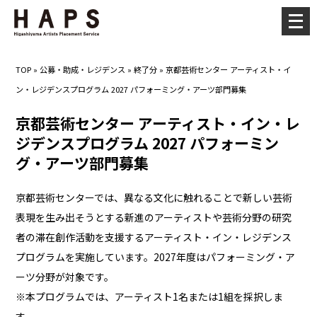
メ
ニ
ュ
TOP
»
公募・助成・レジデンス
»
終了分
»
京都芸術センター アーティスト・イ
ー
ン・レジデンスプログラム 2027 パフォーミング・アーツ部門募集
を
開
京都芸術センター アーティスト・イン・レ
く
ジデンスプログラム 2027 パフォーミン
グ・アーツ部門募集
京都芸術センターでは、異なる文化に触れることで新しい芸術
表現を生み出そうとする新進のアーティストや芸術分野の研究
者の滞在創作活動を支援するアーティスト・イン・レジデンス
プログラムを実施しています。2027年度はパフォーミング・ア
ーツ分野が対象です。
※本プログラムでは、アーティスト1名または1組を採択しま
す。