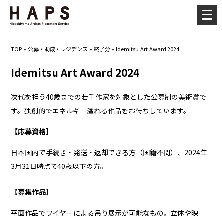
メ
ニ
ュ
TOP
»
公募・助成・レジデンス
»
終了分
»
Idemitsu Art Award 2024
ー
を
Idemitsu Art Award 2024
開
く
次代を担う40歳までの若手作家を対象とした公募制の美術賞で
す。独創的でエネルギー溢れる作品をお待ちしています。
【応募資格】
日本国内で手続き・発送・返却できる方（国籍不問）、2024年
3月31日時点で40歳以下の方。
【募集作品】
平面作品でワイヤーによる吊り展示が可能なもの。立体や映