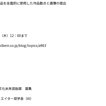
ン製品を全面的に使用した作品数点と画像の提出
日（木）12：00まで
lbein.co.jp/blog/topics/a963
文化未来奨励賞 募集
リエイター奨学金（AI）